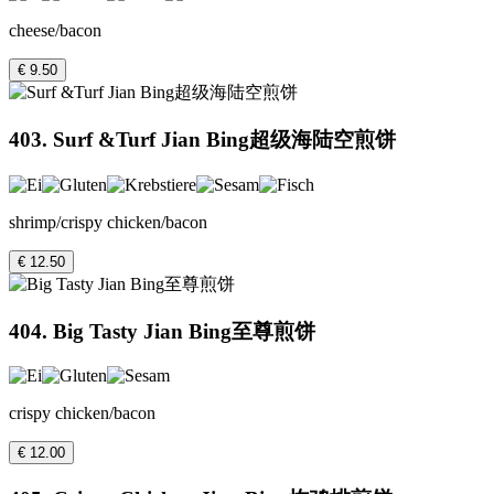
cheese/bacon
€ 9.50
403. Surf &Turf Jian Bing超级海陆空煎饼
shrimp/crispy chicken/bacon
€ 12.50
404. Big Tasty Jian Bing至尊煎饼
crispy chicken/bacon
€ 12.00