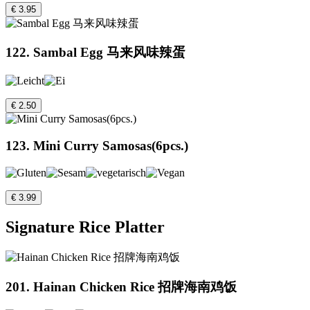
€ 3.95
122. Sambal Egg 马来风味辣蛋
€ 2.50
123. Mini Curry Samosas(6pcs.)
€ 3.99
Signature Rice Platter
201. Hainan Chicken Rice 招牌海南鸡饭