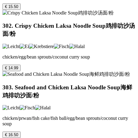
€ 15.50
302. Crispy Chicken Laksa Noodle Soup鸡排叻沙汤
面/粉
chicken/egg/bean sprouts/coconut curry soup
€ 14.99
303. Seafood and Chicken Laksa Noodle Soup海鲜
鸡排叻沙面/粉
chicken/prwan/fish cake/fish ball/egg/bean sprouts/coconut curry
soup
€ 16.50