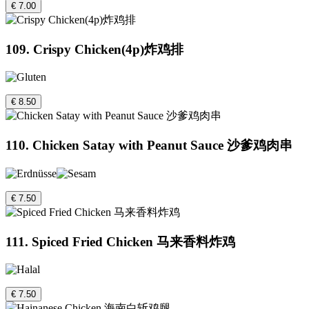
€ 7.00
109. Crispy Chicken(4p)炸鸡排
€ 8.50
110. Chicken Satay with Peanut Sauce 沙爹鸡肉串
€ 7.50
111. Spiced Fried Chicken 马来香料炸鸡
€ 7.50