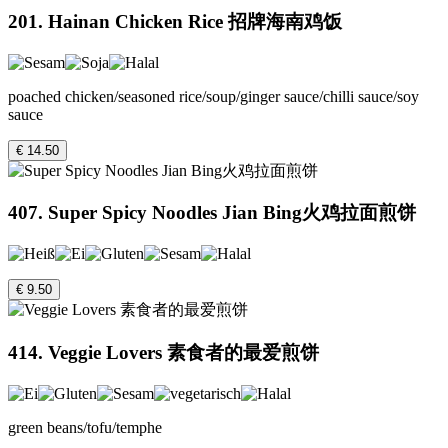
201. Hainan Chicken Rice 招牌海南鸡饭
poached chicken/seasoned rice/soup/ginger sauce/chilli sauce/soy
sauce
€ 14.50
407. Super Spicy Noodles Jian Bing火鸡拉面煎饼
€ 9.50
414. Veggie Lovers 素食者的最爱煎饼
green beans/tofu/temphe