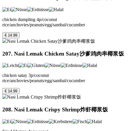
chicken dumpling 4p/coconut
rice/anchovies/peanuts/egg/sambal/cucumber
€ 14.99
207. Nasi Lemak Chicken Satay沙爹鸡肉串椰浆饭
chicken satay 3p/coconut
rice/anchovies/peanuts/egg/sambal/cucumber
€ 14.99
208. Nasi Lemak Crispy Shrimp炸虾椰浆饭