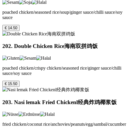
poached chicken/seasoned rice/soup/ginger sauce/chilli sauce/soy
sauce
€ 14.50
202. Double Chicken Rice海南双拼鸡饭
poached chicken/crispy chicken/seasoned rice/ginger sauce/chilli
sauce/soy sauce
€ 15.50
203. Nasi lemak Fried Chickenl经典炸鸡椰浆饭
fried chicken/coconut rice/anchovies/peanuts/egg/sambal/cucumber