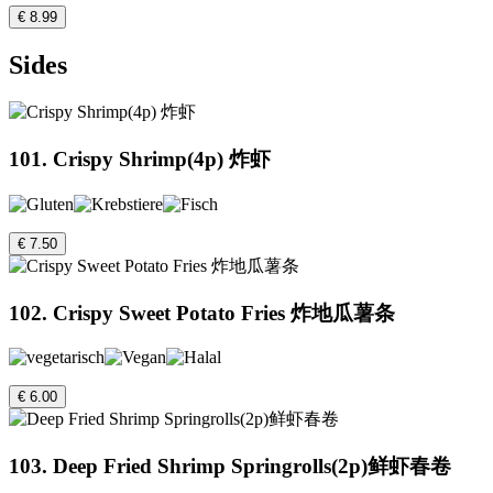
€ 8.99
Sides
101. Crispy Shrimp(4p) 炸虾
€ 7.50
102. Crispy Sweet Potato Fries 炸地瓜薯条
€ 6.00
103. Deep Fried Shrimp Springrolls(2p)鲜虾春卷