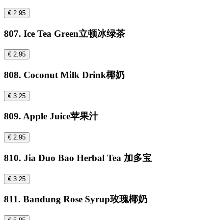
€ 2.95
807. Ice Tea Green立顿冰绿茶
€ 2.95
808. Coconut Milk Drink椰奶
€ 3.25
809. Apple Juice苹果汁
€ 2.95
810. Jia Duo Bao Herbal Tea 加多宝
€ 3.25
811. Bandung Rose Syrup玫瑰椰奶