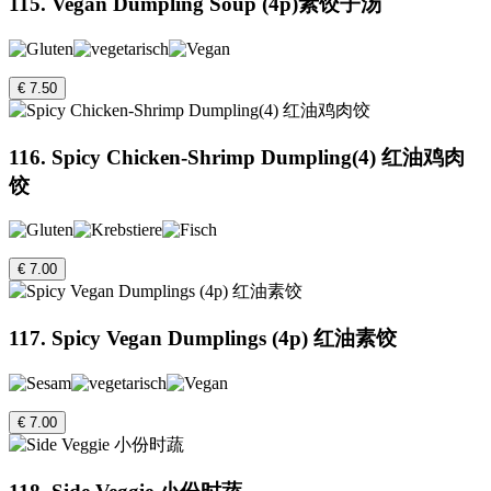
115. Vegan Dumpling Soup (4p)素饺子汤
€ 7.50
116. Spicy Chicken-Shrimp Dumpling(4) 红油鸡肉
饺
€ 7.00
117. Spicy Vegan Dumplings (4p) 红油素饺
€ 7.00