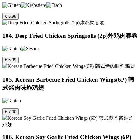
€ 5.99
104. Deep Fried Chicken Springrolls (2p)炸鸡肉春卷
€ 5.99
105. Korean Barbecue Fried Chicken Wings(6P) 韩
式烤肉味炸鸡翅
€ 7.00
106. Korean Soy Garlic Fried Chicken Wings (6P)