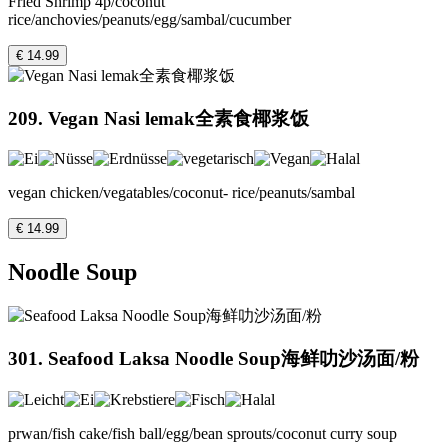
Fried Shrimp 4p/coconut
rice/anchovies/peanuts/egg/sambal/cucumber
€ 14.99
209. Vegan Nasi lemak全素食椰浆饭
vegan chicken/vegatables/coconut- rice/peanuts/sambal
€ 14.99
Noodle Soup
301. Seafood Laksa Noodle Soup海鲜叻沙汤面/粉
prwan/fish cake/fish ball/egg/bean sprouts/coconut curry soup