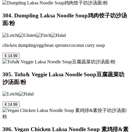
304. Dumpling Laksa Noodle Soup鸡肉饺子叻沙汤
面/粉
chicken dumpling/egg/bean sprouts/coconut curry soup
€ 14.99
305. Tofu& Veggie Laksa Noodle Soup豆腐蔬菜叻
沙汤面/粉
€ 14.99
306. Vegan Chicken Laksa Noodle Soup 素鸡排&素