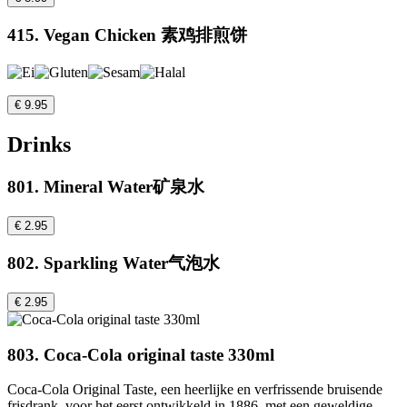
415. Vegan Chicken 素鸡排煎饼
€ 9.95
Drinks
801. Mineral Water矿泉水
€ 2.95
802. Sparkling Water气泡水
€ 2.95
803. Coca-Cola original taste 330ml
Coca-Cola Original Taste, een heerlijke en verfrissende bruisende
frisdrank, voor het eerst ontwikkeld in 1886, met een geweldige