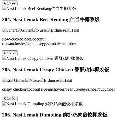
€ 14.99
204. Nasi Lemak Beef Rendang仁当牛椰浆饭
slow-cooked beef/coconut
rice/anchovies/peanuts/egg/sambal/cucumber
€ 16.50
205. Nasi Lemak Crispy Chicken 香酥鸡排椰浆饭
crispy chicken/coconut rice/anchovies/peanuts/egg/sambal/cucumber
€ 14.99
206. Nasi Lemak Dumpling 鲜虾鸡肉煎饺椰浆饭