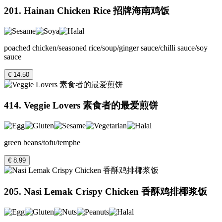
201. Hainan Chicken Rice 招牌海南鸡饭
poached chicken/seasoned rice/soup/ginger sauce/chilli sauce/soy
sauce
€ 14.50
414. Veggie Lovers 素食者的最爱煎饼
green beans/tofu/temphe
€ 8.99
205. Nasi Lemak Crispy Chicken 香酥鸡排椰浆饭