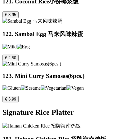
121. Coconut Rice小份椰浆饭
€ 3.95
122. Sambal Egg 马来风味辣蛋
€ 2.50
123. Mini Curry Samosas(6pcs.)
€ 3.99
Signature Rice Platter