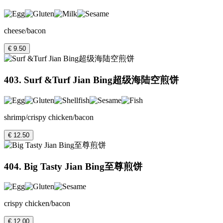
cheese/bacon
€ 9.50
403. Surf &Turf Jian Bing超级海陆空煎饼
shrimp/crispy chicken/bacon
€ 12.50
404. Big Tasty Jian Bing至尊煎饼
crispy chicken/bacon
€ 12.00