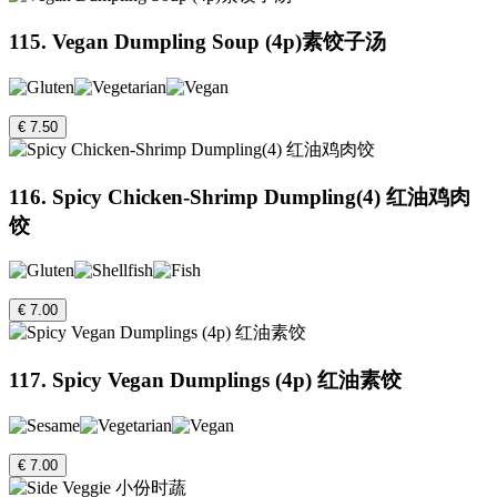
115. Vegan Dumpling Soup (4p)素饺子汤
€ 7.50
116. Spicy Chicken-Shrimp Dumpling(4) 红油鸡肉
饺
€ 7.00
117. Spicy Vegan Dumplings (4p) 红油素饺
€ 7.00