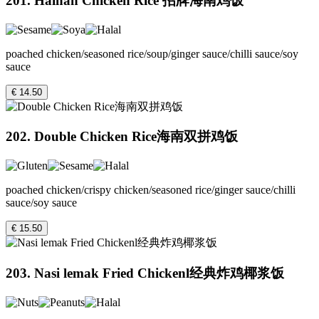
201. Hainan Chicken Rice 招牌海南鸡饭
poached chicken/seasoned rice/soup/ginger sauce/chilli sauce/soy
sauce
€ 14.50
202. Double Chicken Rice海南双拼鸡饭
poached chicken/crispy chicken/seasoned rice/ginger sauce/chilli
sauce/soy sauce
€ 15.50
203. Nasi lemak Fried Chickenl经典炸鸡椰浆饭