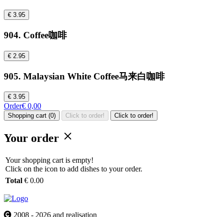
€ 3.95
904. Coffee咖啡
€ 2.95
905. Malaysian White Coffee马来白咖啡
€ 3.95
Order
€ 0,00
Shopping cart (0)
Click to order!
Click to order!
Your order
Your shopping cart is empty!
Click on the icon to add dishes to your order.
Total
€ 0.00
2008 - 2026 and realisation