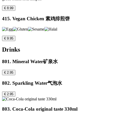
€ 8.99
415. Vegan Chicken 素鸡排煎饼
€ 9.95
Drinks
801. Mineral Water矿泉水
€ 2.95
802. Sparkling Water气泡水
€ 2.95
803. Coca-Cola original taste 330ml