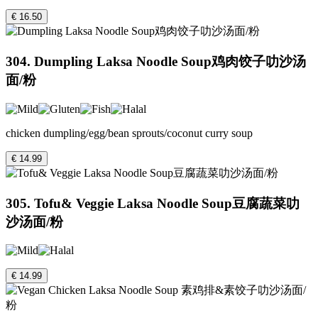
€ 16.50
304. Dumpling Laksa Noodle Soup鸡肉饺子叻沙汤
面/粉
chicken dumpling/egg/bean sprouts/coconut curry soup
€ 14.99
305. Tofu& Veggie Laksa Noodle Soup豆腐蔬菜叻
沙汤面/粉
€ 14.99