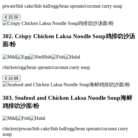
prwan/fish cake/fish ball/egg/bean sprouts/coconut curry soup
€ 15.50
302. Crispy Chicken Laksa Noodle Soup鸡排叻沙汤
面/粉
chicken/egg/bean sprouts/coconut curry soup
€ 14.99
303. Seafood and Chicken Laksa Noodle Soup海鲜
鸡排叻沙面/粉
chicken/prwan/fish cake/fish ball/egg/bean sprouts/coconut curry
soup