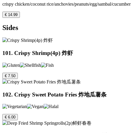
crispy chicken/coconut rice/anchovies/peanuts/egg/sambal/cucumber
€ 14.99
Sides
101. Crispy Shrimp(4p) 炸虾
€ 7.50
102. Crispy Sweet Potato Fries 炸地瓜薯条
€ 6.00