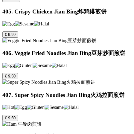
405. Crispy Chicken Jian Bing炸鸡排煎饼
€ 9.99
406. Veggie Fried Noodles Jian Bing豆芽炒面煎饼
€ 9.50
407. Super Spicy Noodles Jian Bing火鸡拉面煎饼
€ 9.50