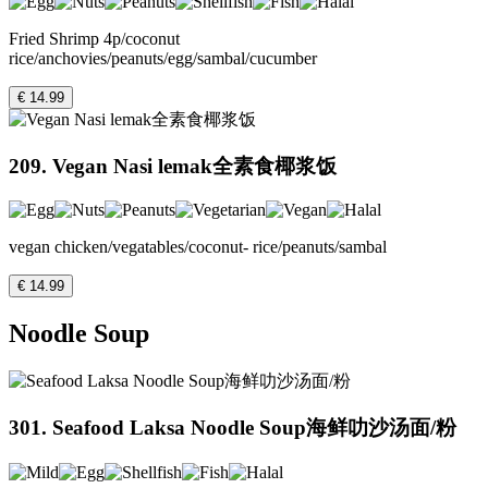
Fried Shrimp 4p/coconut
rice/anchovies/peanuts/egg/sambal/cucumber
€ 14.99
209. Vegan Nasi lemak全素食椰浆饭
vegan chicken/vegatables/coconut- rice/peanuts/sambal
€ 14.99
Noodle Soup
301. Seafood Laksa Noodle Soup海鲜叻沙汤面/粉