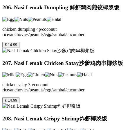
206. Nasi Lemak Dumpling 鲜虾鸡肉煎饺椰浆饭
chicken dumpling 4p/coconut
rice/anchovies/peanuts/egg/sambal/cucumber
€ 14.99
207. Nasi Lemak Chicken Satay沙爹鸡肉串椰浆饭
chicken satay 3p/coconut
rice/anchovies/peanuts/egg/sambal/cucumber
€ 14.99
208. Nasi Lemak Crispy Shrimp炸虾椰浆饭