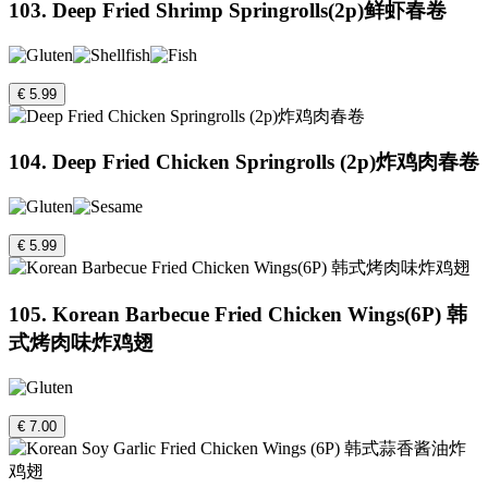
103. Deep Fried Shrimp Springrolls(2p)鲜虾春卷
€ 5.99
104. Deep Fried Chicken Springrolls (2p)炸鸡肉春卷
€ 5.99
105. Korean Barbecue Fried Chicken Wings(6P) 韩
式烤肉味炸鸡翅
€ 7.00